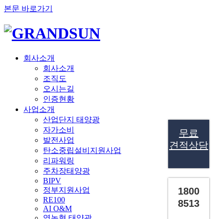
본문 바로가기
회사소개
회사소개
조직도
오시는길
인증현황
사업소개
산업단지 태양광
자가소비
무료
발전사업
견적상담
탄소중립설비지원사업
리파워링
주차장태양광
BIPV
정부지원사업
1800
RE100
8513
AI O&M
영농형 태양광