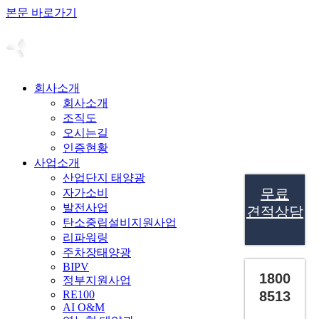
본문 바로가기
회사소개
회사소개
조직도
오시는길
인증현황
사업소개
산업단지 태양광
무료
자가소비
발전사업
견적상담
탄소중립설비지원사업
리파워링
주차장태양광
BIPV
1800
정부지원사업
RE100
8513
AI O&M